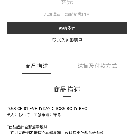
售完
若想購買，請聯絡我們。
聯絡我們
加入追蹤清單
商品描述
送貨及付款方式
商品描述
25SS CB-01 EVERYDAY CROSS BODY BAG
出入において、主は永遠に守る
#使徒設計全新篇章展開
一直以來我們不斷擴充各種品類，終於迎來使徒首款包款