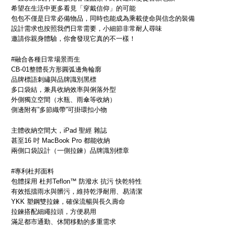
希望在生活中更多看見「穿戴信仰」的可能
包包不僅是日常必備物品，同時也能成為乘載使命與信念的裝備
設計需求也按照我們日常需要，小細節非常耐人尋味
邀請你親身體驗，你會發現它真的不一樣！
#融合各種日常場景而生
CB-01整體長方形圓弧邊角輪廓
品牌標語刺繡與品牌識別黑標
多口袋結，兼具收納效率與俐落外型
外側獨立空間（水瓶、雨傘等收納）
側邊附有”多節織帶”可掛環扣小物
主體收納空間大，iPad 聖經 雜誌
甚至16 吋 MacBook Pro 都能收納
兩側口袋設計（一側拉鍊）品牌識別標章
#專利杜邦面料
包體採用 杜邦Teflon™ 防潑水 抗污 快乾特性
有效抵擋雨水與髒污，維持乾淨耐用、易清潔
YKK 塑鋼雙拉鍊，確保流暢與長久壽命
拉鍊搭配細繩拉頭，方便易用
滿足都市通勤、休閒移動的多重需求