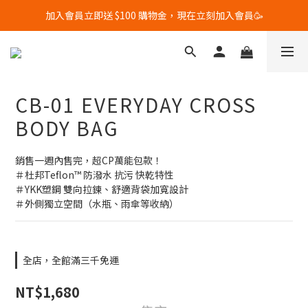
加入會員立即送 $100 購物金，現在立刻加入會員🥳
全館滿$3000 免運優惠中🔥🔥🔥 (限台灣地區)
全館滿$3000 免運優惠中🔥🔥🔥 (限台灣地區)
CB-01 EVERYDAY CROSS
BODY BAG
銷售一週內售完，超CP萬能包款！
＃杜邦Teflon™ 防潑水 抗污 快乾特性
＃YKK塑鋼 雙向拉鍊、舒適背袋加寬設計
＃外側獨立空間（水瓶、雨傘等收納）
全店，全館滿三千免運
NT$1,680