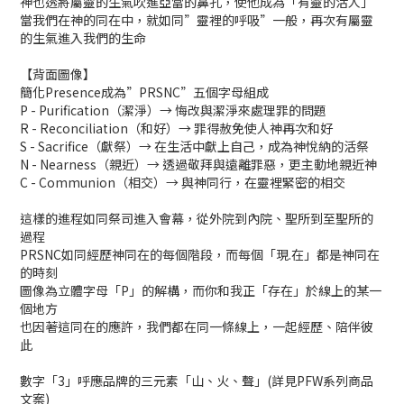
神也透將屬靈的生氣吹進亞當的鼻孔，使他成為「有靈的活人」
當我們在神的同在中，就如同”靈裡的呼吸”一般，再次有屬靈
的生氣進入我們的生命
【背面圖像】
簡化Presence成為”PRSNC”五個字母組成
P - Purification（潔淨）→ 悔改與潔淨來處理罪的問題
R - Reconciliation（和好）→ 罪得赦免使人神再次和好
S - Sacrifice（獻祭）→ 在生活中獻上自己，成為神悅納的活祭
N - Nearness（親近）→ 透過敬拜與遠離罪惡，更主動地親近神
C - Communion（相交）→ 與神同行，在靈裡緊密的相交
這樣的進程如同祭司進入會幕，從外院到內院、聖所到至聖所的
過程
PRSNC如同經歷神同在的每個階段，而每個「現.在」都是神同在
的時刻
圖像為立體字母「P」的解構，而你和我正「存在」於線上的某一
個地方
也因著這同在的應許，我們都在同一條線上，一起經歷、陪伴彼
此
數字「3」呼應品牌的三元素「山、火、聲」(詳見PFW系列商品
文案)