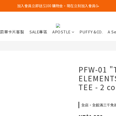
加入會員立即送 $100 購物金，現在立刻加入會員🥳
全館滿$3000 免運優惠中🔥🔥🔥 (限台灣地區)
全館滿$3000 免運優惠中🔥🔥🔥 (限台灣地區)
️罰單卡片客製
SALE專區
APOSTLE
PUFFY &CO.
A S
PFW-01 "
ELEMENT
TEE - 2 co
全店，全館滿三千免