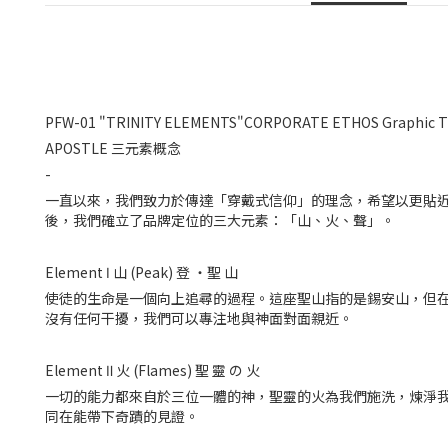
PFW-01 "TRINITY ELEMENTS"CORPORATE ETHOS Graphic 
APOSTLE 三元素概念
-
一直以來，我們致力於傳達「穿戴式信仰」的理念，希望以更貼
後，我們確立了品牌定位的三大元素：「山、火、聲」。
Element Ⅰ 山 (Peak) 登 ・聖 山
使徒的生命是一個向上追尋的過程。這座聖山指的是錫安山，但在
沒有任何干擾，我們可以專注地與神面對面親近。
Element Ⅱ 火 (Flames) 聖 靈 の 火
一切的能力都來自於三位一體的神，聖靈的火為我們施洗，煉淨我
同在能帶下奇蹟的見證。