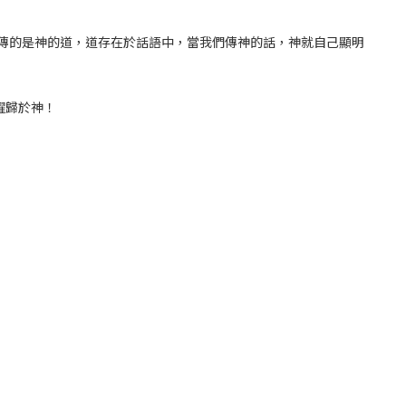
所傳的是神的道，道存在於話語中，當我們傳神的話，神就自己顯明
耀歸於神！