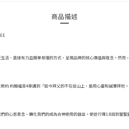
商品描述
TEE
近生活、直接有力且簡單易懂的方式，呈現品牌的核心價值與理念。然而
新約 約翰福音4章講到「如今拜父的不在這山上，是用心靈和誠實拜他
們的心思意念，轉化我們的成為合神使用的器皿。使徒行傳1:8說到當