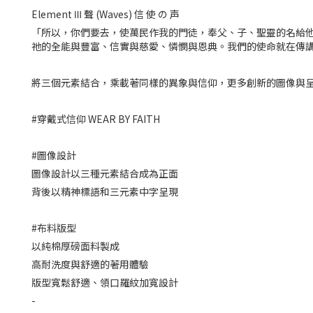
Element Ⅲ 聲 (Waves) 信 使 の 声
「所以，你們要去，使萬民作我的門徒，奉父、子、聖靈的名給他
祂的全能與豐富、信實與慈愛、憐憫與恩典。我們的使命就在傳
將三個元素結合，乘載著同樣的異象與信仰，更多創新的圖像與呈
#穿戴式信仰 WEAR BY FAITH
#圖像設計
圖像設計以三種元素結合成為正面
背後以精神標語和三元素中字呈現
#布料版型
以純棉厚磅面料製成
高耐洗度與舒適的著用體驗
版型寬鬆舒適、領口羅紋加寬設計
-