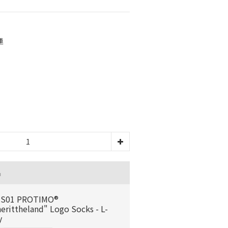
運
品
-S01 PROTIMO®
herittheland" Logo Socks - L-
y