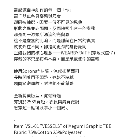
靈感源自神創作的每一個「你」
萬千器皿各具姿態與尺度
卻同被揀選，因著一份不可見的恩典
形狀之異並非隔閡，反而映照出合一的奧秘
那是同一源頭所湧流的光與恩
這不是虛無的比喻，而是隱藏在日常的真實
縱使外在不同，卻指向更深的身份認同
正如我們的核心理念——WEARBYFAITH(穿戴式信仰)
穿戴的不只是布料本身，而是承載使命的靈魂
使用Sorona® 材質，涼感抑菌面料
長時間着用不悶熱、速乾不粘膩
領圍緊密羅紋，耐洗絕不荷葉邊
全新剪裁版型，寬鬆舒適
有別於25SS寬短，衣長與肩寬微調
想穿短一點可以拿小一個尺寸
-
Item: VSL-01 "VESSELS" of Megumi Graphic TEE
Fabric: 75%Cotton 25%Polyester