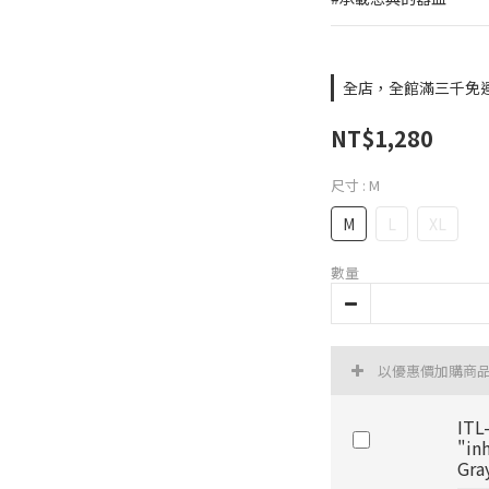
全店，全館滿三千免
NT$1,280
尺寸
: M
M
L
XL
數量
以優惠價加購商
ITL
"in
Gra