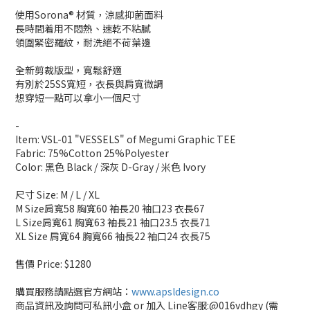
使用Sorona® 材質，涼感抑菌面料
長時間着用不悶熱、速乾不粘膩
領圍緊密羅紋，耐洗絕不荷葉邊
全新剪裁版型，寬鬆舒適
有別於25SS寬短，衣長與肩寬微調
想穿短一點可以拿小一個尺寸
-
Item: VSL-01 "VESSELS" of Megumi Graphic TEE
Fabric: 75%Cotton 25%Polyester
Color: 黑色 Black / 深灰 D-Gray / 米色 Ivory
尺寸 Size: M / L / XL
M Size肩寬58 胸寬60 袖長20 袖口23 衣長67
L Size肩寬61 胸寬63 袖長21 袖口23.5 衣長71
XL Size 肩寬64 胸寬66 袖長22 袖口24 衣長75
售價 Price: $1280
購買服務請點選官方網站：
www.apsldesign.co
商品資訊及詢問可私訊小盒
or
加入
Line
客服
:@016vdhgy (
需