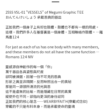
25SS VSL-01 "VESSELS" of Megumi Graphic TEE
おんてんけいしょう 承載恩典的器皿
正如我們一個身子上有好些肢體，肢體也不都有一樣的用處。
這樣，我們許多人在基督裏是一個身體，互相聯絡作肢體。—羅
馬書12:4
For just as each of us has one body with many members,
and these members do not all have the same function —
Romans 12:4 NIV
靈感源自神創作的每一個「你」
萬千器皿各具姿態與尺度
卻同被揀選，因著一份不可見的恩典
形狀之異並非隔閡，反而映照出合一的奧秘
那是同一源頭所湧流的光與恩
這不是虛無的比喻，而是隱藏在日常的真實
縱使外在不同，卻指向更深的身份認同
正如我們的核心理念——WEARBYFAITH(穿戴式信仰)
穿戴的不只是布料本身，而是承載使命的靈魂