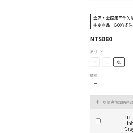
全店，全館滿三千免
指定商品，BOXY多
NT$880
尺寸
: XL
M
L
XL
數量
以優惠價加購商
ITL
"in
Gra