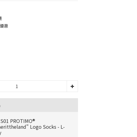
運
件優惠
品
-S01 PROTIMO®
herittheland" Logo Socks - L-
y