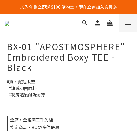
加入會員立即送 $100 購物金，現在立刻加入會員🥳
全館滿$3000 免運優惠中🔥🔥🔥 (限台灣地區)
全館滿$3000 免運優惠中🔥🔥🔥 (限台灣地區)
BX-01 "APOSTMOSPHERE"
Embroidered Boxy TEE -
Black
#真・寬短版型
  #涼感抑菌面料
  #親膚透氣耐洗耐穿
全店，全館滿三千免運
指定商品，BOXY多件優惠