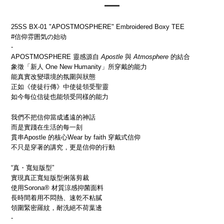
25SS BX-01 "APOSTMOSPHERE" Embroidered Boxy TEE
#信仰雰囲気の始动
-
APOSTMOSPHERE 靈感源自
Apostle
與
Atmosphere
的結合
象徵「新人 One New Humanity」所穿戴的能力
能真實改變環境的氛圍與狀態
正如《使徒行傳》中使徒領受聖靈
如今每位信徒也能領受同樣的能力
我們不把信仰當成遙遠的神話
而是實踐在生活的每一刻
貫串Apostle 的核心Wear by faith 穿戴式信仰
不只是穿著的講究，更是信仰的行動
“真・寬短版型”
實現真正寬短版型俐落剪裁
使用Sorona® 材質涼感抑菌面料
長時間着用不悶熱、速乾不粘膩
領圍緊密羅紋，耐洗絕不荷葉邊
-